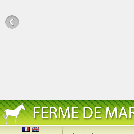
Les gîtes
>
Le Sécadou